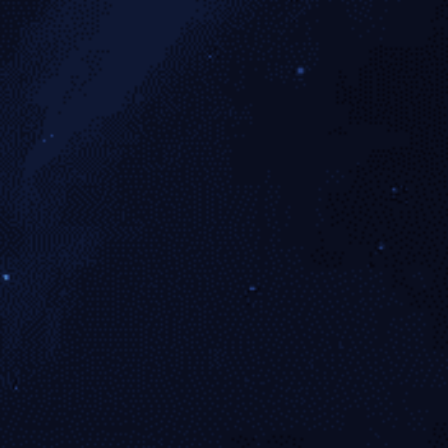
返国家队事宜尚未
受关注，而国家队的阵容调整和教练选择则成...
罗在新赛季中展现
际米兰的传奇球员萨内蒂对年轻前锋帕斯和...
援计划原本欲出售
曼联引援计划的影响展开探讨。乌加特原...