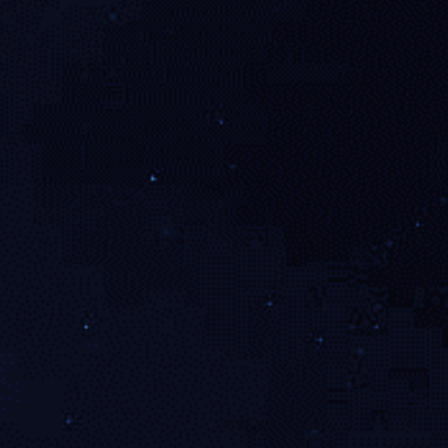
2026-07-09
2026-07-27
2026-07-26