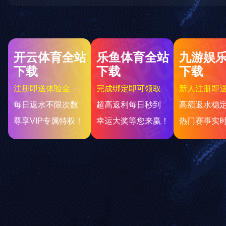
桑德兰未激活海特勒伊达买断条款意在压价
迪巴拉续约罗马前景明朗博卡青年加盟希望
湖人媒体人分析交易方案失去八村肯纳德艾
世界杯冠军的首次经历各具特色2026年是
东契奇不满与詹姆斯共享舞台渴望独立发展
三球交易引发热议评论员称黄蜂决策明智并
阿莱格里赛后赞扬管理层获米兰老板卡迪纳
东契奇透露腿筋拉伤已成常态恢复时间将延
火箭媒体人评论裁判判罚称SGA倒地动作应
纳格尔斯曼与诺伊尔重返国家队事宜尚未进
尤文图斯与穆阿尼经纪人积极洽谈球员回归